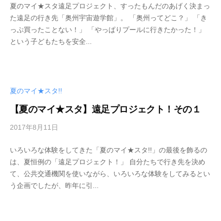
夏のマイ★スタ遠足プロジェクト、すったもんだのあげく決まっ
管
た遠足の行き先「奥州宇宙遊学館」。 「奥州ってどこ？」 「き
理
っぷ買ったことない！」 「やっぱりプールに行きたかった！」
者
という子どもたちを安全...
夏のマイ★スタ!!
【夏のマイ★スタ】遠足プロジェクト！その１
2017年8月11日
b
y
いろいろな体験をしてきた「夏のマイ★スタ!!」の最後を飾るの
管
は、夏恒例の「遠足プロジェクト！」 自分たちで行き先を決め
理
て、公共交通機関を使いながら、いろいろな体験をしてみるとい
者
う企画でしたが、昨年に引...