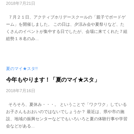
2018年7月21日
b
y
７月２１日、アクティブホリデースクールの「親子でボードゲ
管
ーム」を開催しました。 この日は、夕涼み会や夏祭りなど、た
理
くさんのイベントが集中する日でしたが、会場に来てくれた７組
者
総勢１８名のみ...
夏のマイ★スタ!!
今年もやります！「夏のマイ★スタ」
2018年7月16日
b
y
そろそろ、夏休み・・・。 ということで「ワクワク」している
管
お子さんもおおいのではないでしょうか？ 最近は、県や市の施
理
設、地域の振興センターなどでもいろいろと夏の体験行事や学習
者
会などがある...