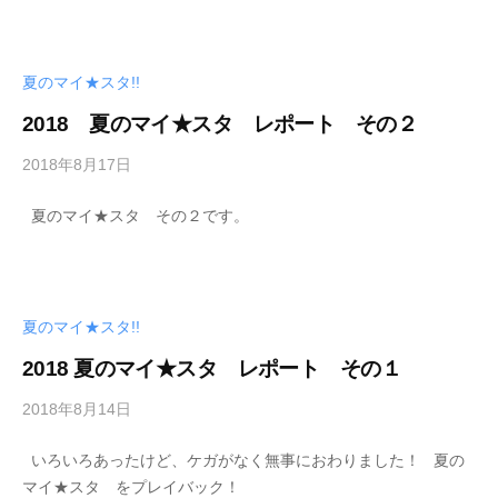
、
生
涯
夏のマイ★スタ!!
学
習
2018 夏のマイ★スタ レポート その２
、
2018年8月17日
b
ス
y
ポ
夏のマイ★スタ その２です。
管
ー
理
ツ
者
、
地
夏のマイ★スタ!!
域
2018 夏のマイ★スタ レポート その１
づ
く
2018年8月14日
b
り
y
に
いろいろあったけど、ケガがなく無事におわりました！ 夏の
管
取
マイ★スタ をプレイバック！
理