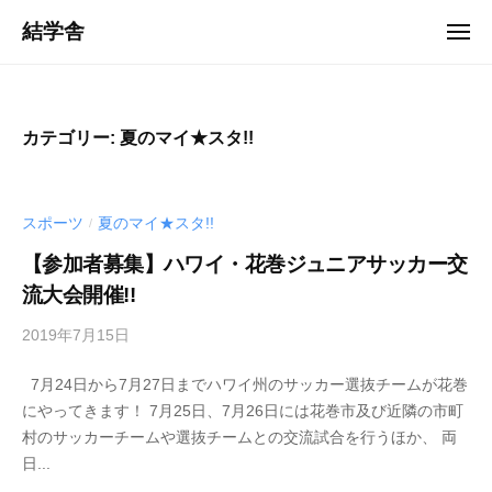
ュ
コ
ー
結学舎
メ
ン
ニ
「
ュ
テ
ー
岩
ン
手
ツ
カテゴリー:
夏のマイ★スタ!!
・
へ
花
ス
巻
キ
スポーツ
夏のマイ★スタ!!
/
」
ッ
を
【参加者募集】ハワイ・花巻ジュニアサッカー交
プ
中
流大会開催!!
心
2019年7月15日
b
に
y
、
7月24日から7月27日までハワイ州のサッカー選抜チームが花巻
管
人
にやってきます！ 7月25日、7月26日には花巻市及び近隣の市町
理
財
村のサッカーチームや選抜チームとの交流試合を行うほか、 両
者
育
日...
成