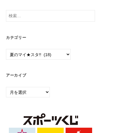
ジ
送
検
り
索:
カテゴリー
カ
テ
ゴ
リ
アーカイブ
ー
ア
ー
カ
イ
ブ