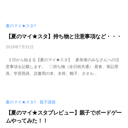
り
者
組
む
『
夏のマイ★スタ!!
ソ
【夏のマイ★スタ】持ち物と注意事項など・・・
ー
シ
2018年7月31日
b
ャ
y
２日から始まる【夏のマイ★スタ】 参加者のみなさんへの注
ル
管
意事項を記載します。 〇持ち物（全日程共通） 昼食、筆記用
プ
理
具、学習用具、読書用の本、水筒、帽子、タオル...
者
ロ
デ
ュ
ー
夏のマイ★スタ!!
親子講座
/
サ
ー
【夏のマイ★スタプレビュー】親子でボードゲー
』
ムやってみた！！