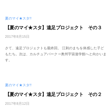
夏のマイ★スタ!!
【夏のマイ★スタ】遠足プロジェクト その３
2017年8月15日
b
y
さて、遠足プロジェクトも最終回。 江刺のまちを体感した子ど
管
もたち。次は、カルチュアパーク⇒奥州宇宙遊学館へと向かいま
理
す。
者
夏のマイ★スタ!!
【夏のマイ★スタ】遠足プロジェクト その２
2017年8月12日
b
y