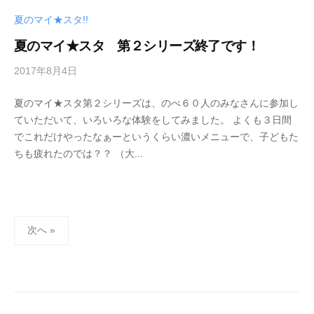
夏のマイ★スタ!!
夏のマイ★スタ 第２シリーズ終了です！
2017年8月4日
b
y
夏のマイ★スタ第２シリーズは、のべ６０人のみなさんに参加し
管
ていただいて、いろいろな体験をしてみました。 よくも３日間
理
でこれだけやったなぁーというくらい濃いメニューで、子どもた
者
ちも疲れたのでは？？ （大...
投
次へ »
稿
の
ペ
ー