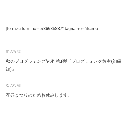
、
生
涯
学
[formzu form_id=”S36685937″ tagname=”iframe”]
習
、
ス
投
前の投稿
ポ
稿
秋のプログラミング講座 第1弾『プログラミング教室(初級
ー
ナ
編)』
ツ
ビ
、
地
ゲ
次の投稿
域
ー
花巻まつりのためお休みします。
づ
シ
く
ョ
り
ン
に
取