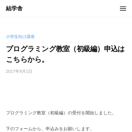
ュ
コ
ー
結学舎
メ
ン
ニ
「
ュ
テ
ー
岩
ン
手
ツ
小学生向け講座
・
へ
花
プログラミング教室（初級編）申込は
ス
巻
こちらから。
キ
」
ッ
を
2017年9月1日
b
プ
中
y
心
管
に
理
、
者
人
財
プログラミング教室（初級編）の受付を開始しました。
育
成
下のフォームから、申込みをお願いします。