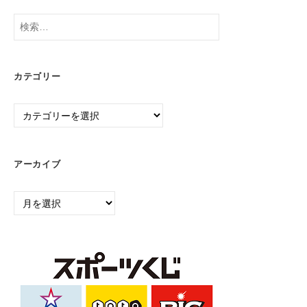
り
検
組
索:
む
『
ソ
カテゴリー
ー
カ
シ
テ
ャ
ゴ
ル
リ
プ
アーカイブ
ー
ロ
ア
デ
ー
ュ
カ
ー
イ
サ
ブ
ー
』