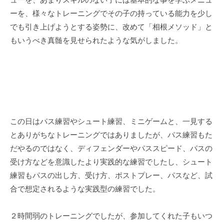
り
ーを、様々なトレーニングでその子の持っている能力を少し
組
でも引き上げようとする姿勢に、改めて「相根メソッド」と
む
もいうべき真髄を見せられたような気がしました。
『
ソ
ー
シ
ャ
ル
プ
この日はパス練習やシュート練習、ミニゲームと、一見する
ロ
とありがちなトレーニングではありましたが、パス練習もた
デ
だやるのではなく、ディフェンダーやパススピード、パスの
ュ
受け方などを意識したより実践的な練習でしたし、シュート
ー
練習もパスの出し方、受け方、ポストプレー、パスなど、試
サ
合で想定されるような実践型の練習でした。
ー
』
２時間弱のトレーニングでしたが、参加してくれた子もいつ