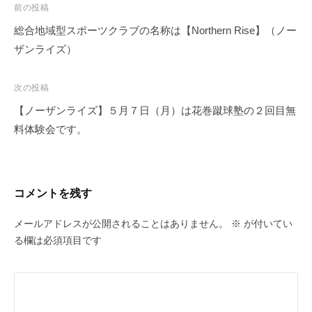
投
前の投稿
稿
総合地域型スポーツクラブの名称は【Northern Rise】（ノー
ナ
ザンライズ）
ビ
ゲ
次の投稿
ー
【ノーザンライズ】５月７日（月）は花巻蹴球塾の２回目無
シ
料体験会です。
ョ
ン
コメントを残す
メールアドレスが公開されることはありません。
※
が付いてい
る欄は必須項目です