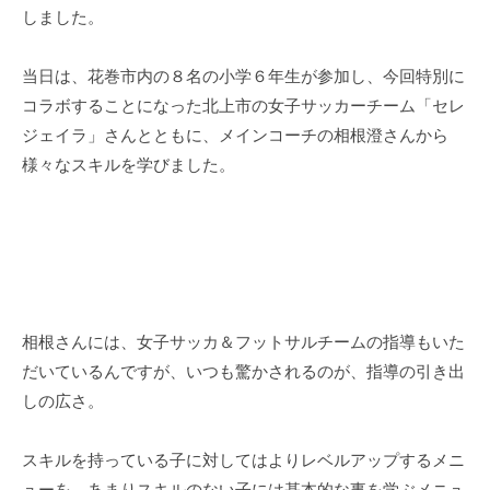
、
しました。
生
涯
当日は、花巻市内の８名の小学６年生が参加し、今回特別に
学
コラボすることになった北上市の女子サッカーチーム「セレ
習
ジェイラ」さんとともに、メインコーチの相根澄さんから
、
様々なスキルを学びました。
ス
ポ
ー
ツ
、
地
域
相根さんには、女子サッカ＆フットサルチームの指導もいた
づ
だいているんですが、いつも驚かされるのが、指導の引き出
く
しの広さ。
り
に
スキルを持っている子に対してはよりレベルアップするメニ
取
ューを、あまりスキルのない子には基本的な事を学ぶメニュ