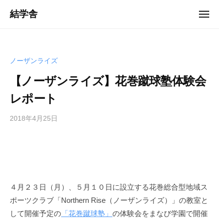
ュ
コ
ー
結学舎
メ
ン
ニ
「
ュ
テ
ー
岩
ン
手
ツ
ノーザンライズ
・
へ
花
【ノーザンライズ】花巻蹴球塾体験会
ス
巻
レポート
キ
」
ッ
を
2018年4月25日
b
/
プ
中
y
0
心
管
件
に
理
の
、
者
コ
人
メ
財
４月２３日（月）、５月１０日に設立する花巻総合型地域ス
ン
育
ポーツクラブ「Northern Rise（ノーザンライズ）」の教室と
ト
成
して開催予定の
「花巻蹴球塾」
の体験会をまなび学園で開催