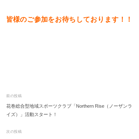
皆様のご参加をお待ちしております！！
投
前の投稿
稿
花巻総合型地域スポーツクラブ「Northern Rise（ノーザンラ
ナ
イズ）」活動スタート！
ビ
ゲ
次の投稿