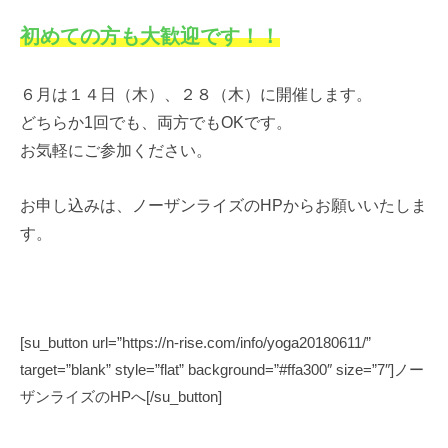
り
初めての方も大歓迎です！！
組
む
『
６月は１４日（木）、２８（木）に開催します。
ソ
どちらか1回でも、両方でもOKです。
ー
お気軽にご参加ください。
シ
ャ
お申し込みは、ノーザンライズのHPからお願いいたしま
ル
す。
プ
ロ
デ
ュ
ー
[su_button url=”https://n-rise.com/info/yoga20180611/”
サ
target=”blank” style=”flat” background=”#ffa300″ size=”7″]ノー
ー
ザンライズのHPへ[/su_button]
』