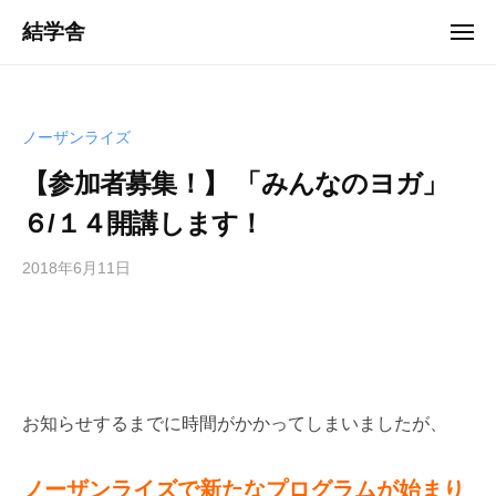
ュ
コ
ー
結学舎
メ
ン
ニ
「
ュ
テ
ー
岩
ン
手
ツ
ノーザンライズ
・
へ
花
【参加者募集！】 「みんなのヨガ」
ス
巻
６/１４開講します！
キ
」
ッ
を
2018年6月11日
b
プ
中
y
心
管
に
理
、
者
人
財
お知らせするまでに時間がかかってしまいましたが、
育
成
ノーザンライズで新たなプログラムが始まり