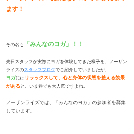
、
ます！
生
涯
学
習
、
「みんなのヨガ」！！
その名も
ス
ポ
先日スタッフが実際にヨガを体験してきた様子を、ノーザン
ー
ライズの
スタッフブログ
でご紹介していましたが、
ツ
、
ヨガ
には
リラックスして、心と身体の状態を整える効果
地
がある
と、いま巷でも大人気ですよね。
域
づ
ノーザンライズでは、「みんなのヨガ」の参加者を募集
く
しています。
り
に
取