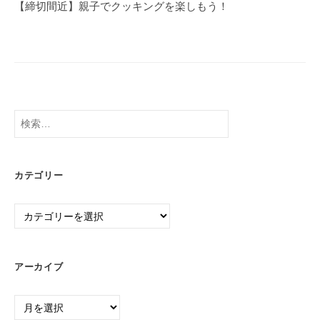
ー
【締切間近】親子でクッキングを楽しもう！
シ
ョ
ン
検
索:
カテゴリー
カ
テ
ゴ
リ
アーカイブ
ー
ア
ー