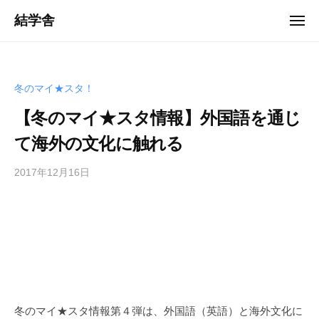
ュ
コ
ー
結学舎
メ
ン
ニ
「
ュ
テ
ー
岩
ン
手
ツ
冬のマイ★スタ！
・
へ
花
【冬のマイ★スタ情報】外国語を通じ
ス
巻
て海外の文化に触れる
キ
」
ッ
を
2017年12月16日
b
プ
中
y
心
管
に
理
、
者
人
財
育
成
冬のマイ★スタ情報第４弾は、外国語（英語）と海外文化に