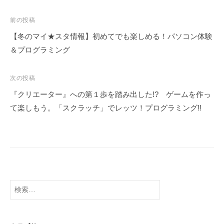
投
前の投稿
稿
【冬のマイ★スタ情報】初めてでも楽しめる！パソコン体験
ナ
＆プログラミング
ビ
ゲ
次の投稿
ー
『クリエーター』への第１歩を踏み出した!? ゲームを作っ
シ
て楽しもう。「スクラッチ」でレッツ！プログラミング!!
ョ
ン
検
索: