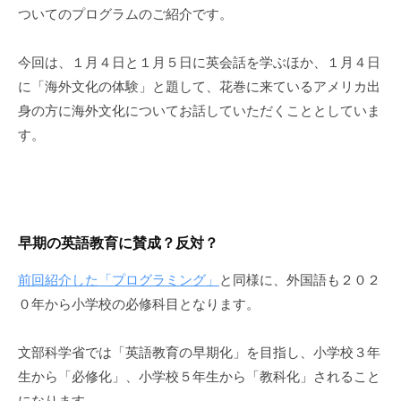
、
ついてのプログラムのご紹介です。
生
涯
今回は、１月４日と１月５日に英会話を学ぶほか、１月４日
学
に「海外文化の体験」と題して、花巻に来ているアメリカ出
習
身の方に海外文化についてお話していただくこととしていま
、
す。
ス
ポ
ー
ツ
、
早期の英語教育に賛成？反対？
地
域
前回紹介した「プログラミング」
と同様に、外国語も２０２
づ
０年から小学校の必修科目となります。
く
り
文部科学省では「英語教育の早期化」を目指し、小学校３年
に
生から「必修化」、小学校５年生から「教科化」されること
取
になります。