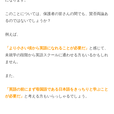
り
組
このことについては、保護者の皆さんの間でも、賛否両論あ
む
るのではないでしょうか？
『
ソ
例えば、
ー
シ
ャ
「より小さい頃から英語になれることが必要だ」
と感じて、
ル
未就学の段階から英語スクールに通わせる方もいるかもしれ
プ
ません。
ロ
デ
また、
ュ
ー
「英語の前にまず母国語である日本語をきっちりと学ぶこと
サ
が必要だ」
と考える方もいらっしゃるでしょう。
ー
』